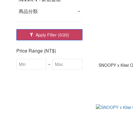
商品分類
Apply Filter
(0/20)
Price Range (NT$)
~
SNOOPY x Kii