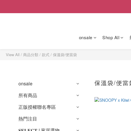
onsale
Shop All
View All
/
商品分類
/
款式
/
保溫袋/便當袋
保溫袋/便當
onsale
所有商品
正版授權聯名專區
熱門注目
𝐒𝐄𝐋𝐄𝐂𝐓 ! 家居選物