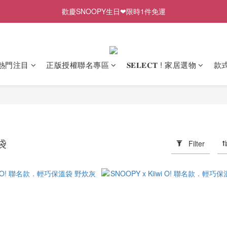
歡慶SNOOPY生日❤限時1件免運
歡慶SNOOPY生日❤限時1件免運
✨前往LINE加入好友領取專屬$50優惠券✨
2026史努比、三麗鷗聯名款．新品上市
熱門注目
正版授權聯名專區
𝐒𝐄𝐋𝐄𝐂𝐓 ! 家居選物
款
歡慶SNOOPY生日❤限時1件免運
袋
Filter