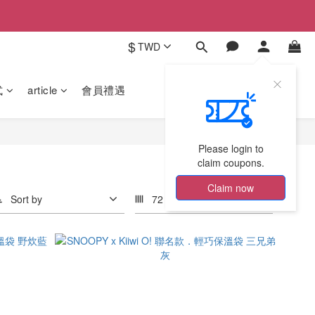
$
TWD
式
article
會員禮遇
Please login to
claim coupons.
Claim now
Sort by
72 Items per page