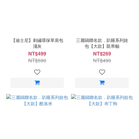
【迪士尼】刺繡環保單肩包
三麗鷗聯名款．趴睡系列娃
淺灰
包【大款】凱蒂貓
NT$499
NT$269
NT$590
NT$490