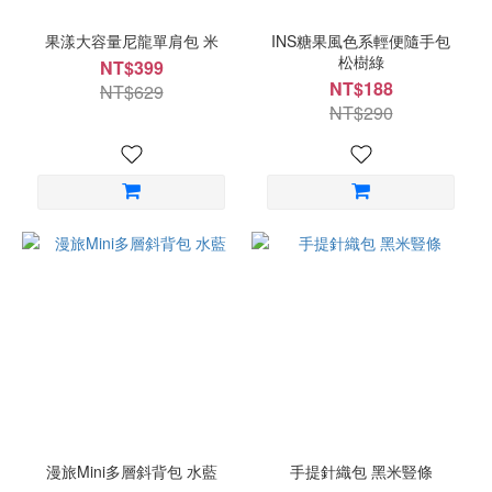
果漾大容量尼龍單肩包 米
INS糖果風色系輕便隨手包
松樹綠
NT$399
NT$188
NT$629
NT$290
漫旅Mini多層斜背包 水藍
手提針織包 黑米豎條