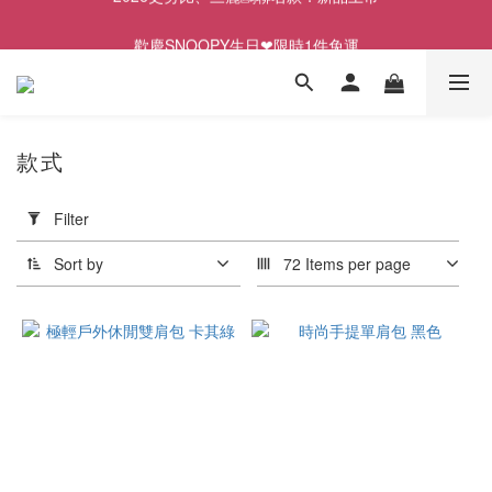
歡慶SNOOPY生日❤限時1件免運
歡慶SNOOPY生日❤限時1件免運
✨前往LINE加入好友領取專屬$50優惠券✨
2026史努比、三麗鷗聯名款．新品上市
款式
歡慶SNOOPY生日❤限時1件免運
Apply
Filter
Filter
(0/20)
Sort by
72 Items per page
Price
Range
(NT$)
~