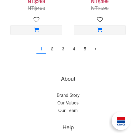
NT$269
NT$499
NT$490
NT$590
1
2
3
4
5
About
Brand Story
Our Values
Our Team
Help