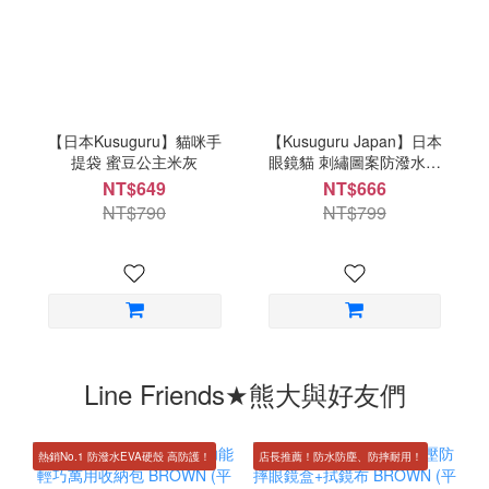
【日本Kusuguru】貓咪手
【Kusuguru Japan】日本
提袋 蜜豆公主米灰
眼鏡貓 刺繡圖案防潑水月
亮包 露西保羅米
NT$649
NT$666
NT$790
NT$799
Line Friends★熊大與好友們
熱銷No.1 防潑水EVA硬殼 高防護！
店長推薦！防水防塵、防摔耐用！