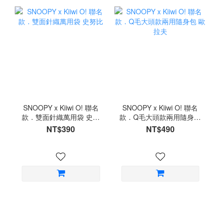
SNOOPY x Kiiwi O! 聯名
SNOOPY x Kiiwi O! 聯名
款．雙面針織萬用袋 史努
款．Q毛大頭款兩用隨身包
比
歐拉夫
NT$390
NT$490