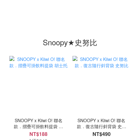
Snoopy★史努比
SNOOPY x Kiiwi O! 聯名
SNOOPY x Kiiwi O! 聯名
款．摺疊可掛飲料提袋 胡
款．復古隨行斜背袋 史努
士托
比
NT$188
NT$490