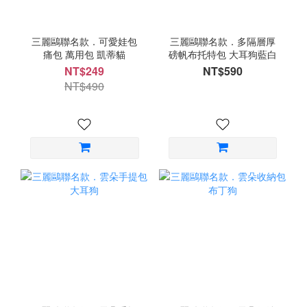
三麗鷗聯名款．可愛娃包
三麗鷗聯名款．多隔層厚
痛包 萬用包 凱蒂貓
磅帆布托特包 大耳狗藍白
NT$249
NT$590
NT$490