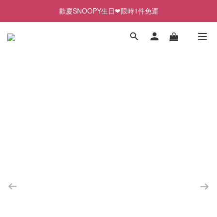
歡慶SNOOPY生日❤限時1件免運
歡慶SNOOPY生日❤限時1件免運
✨前往LINE加入好友領取專屬$50優惠券✨
2026史努比、三麗鷗聯名款．新品上市
歡慶SNOOPY生日❤限時1件免運