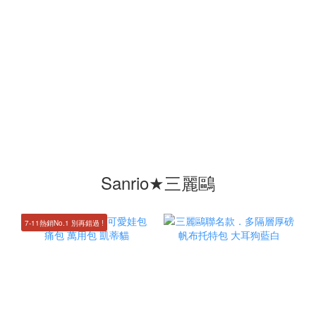
Sanrio★三麗鷗
7-11熱銷No.1 別再錯過 !