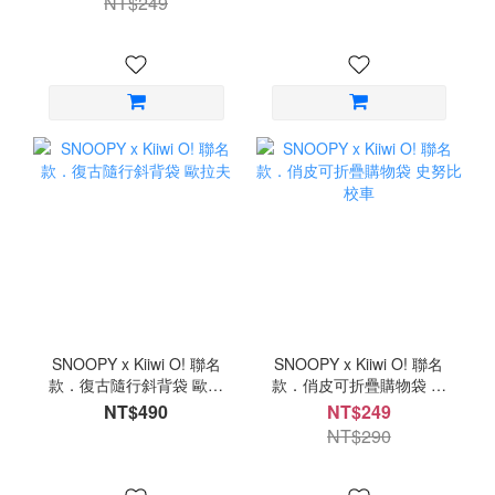
NT$249
SNOOPY x Kiiwi O! 聯名
SNOOPY x Kiiwi O! 聯名
款．復古隨行斜背袋 歐拉
款．俏皮可折疊購物袋 史
夫
努比校車
NT$490
NT$249
NT$290