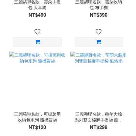
三麗鷗聯名款．雲朵手提
三麗鷗聯名款．雲朵收納
包 大耳狗
包 布丁狗
NT$490
NT$390
三麗鷗聯名款．可掛萬用
三麗鷗聯名款．萌萌大臉
收納包系列 隨機盲袋
系列雙面棉麻手提袋 酷洛
米
NT$120
NT$299