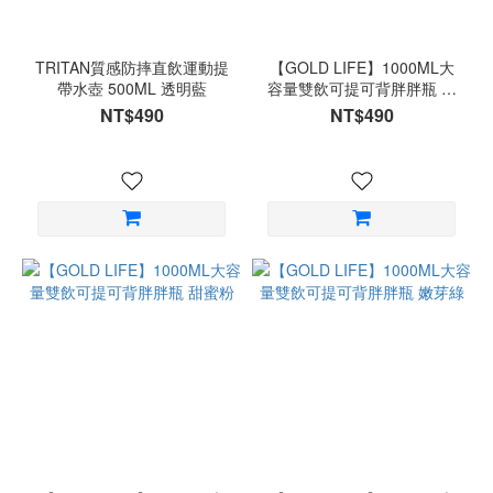
TRITAN質感防摔直飲運動提
【GOLD LIFE】1000ML大
帶水壺 500ML 透明藍
容量雙飲可提可背胖胖瓶 燕
麥奶
NT$490
NT$490