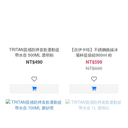
TRITAN質感防摔直飲運動提
【吉伊卡哇】不銹鋼曲線冰
帶水壺 500ML 透明粉
壩杯提袋組900ml 粉
NT$490
NT$599
NT$690