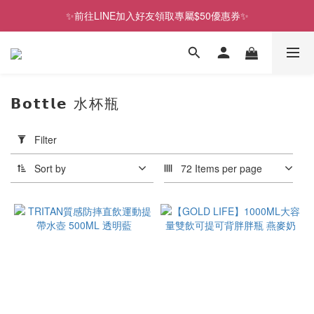
✨前往LINE加入好友領取專屬$50優惠券✨
歡慶SNOOPY生日❤限時1件免運
2026史努比、三麗鷗聯名款．新品上市
歡慶SNOOPY生日❤限時1件免運
𝗕𝗼𝘁𝘁𝗹𝗲 水杯瓶
Apply
Filter
Filter
(0/20)
Sort by
72 Items per page
Price
Range
(NT$)
~