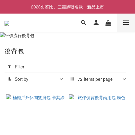
2026史努比、三麗鷗聯名款．新品上市
歡慶SNOOPY生日❤限時1件免運
歡慶SNOOPY生日❤限時1件免運
後背包
Apply
Filter
Filter
(0/20)
Sort by
72 Items per page
Price
Range
(NT$)
~