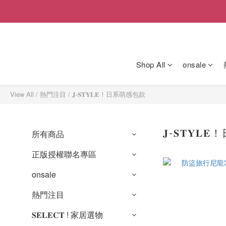
Shop All
onsale
View All
/
熱門注目
/
𝐉-𝐒𝐓𝐘𝐋𝐄！日系萌感包款
𝐉-𝐒𝐓𝐘
所有商品
正版授權聯名專區
onsale
熱門注目
𝐒𝐄𝐋𝐄𝐂𝐓 ! 家居選物