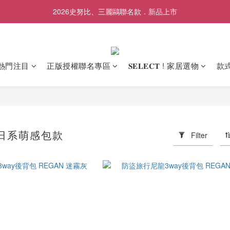
✨前往LINE加入好友領取專屬$50優惠券✨
2026史努比、三麗鷗聯名款．新品上市
✨前往LINE加入好友領取專屬$50優惠券✨
熱門注目
正版授權聯名專區
𝐒𝐄𝐋𝐄𝐂𝐓 ! 家居選物
款
𝐄！日系萌感包款
Filter