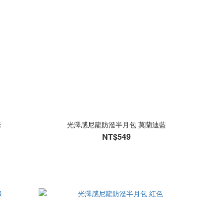
米
光澤感尼龍防潑半月包 莫蘭迪藍
NT$549