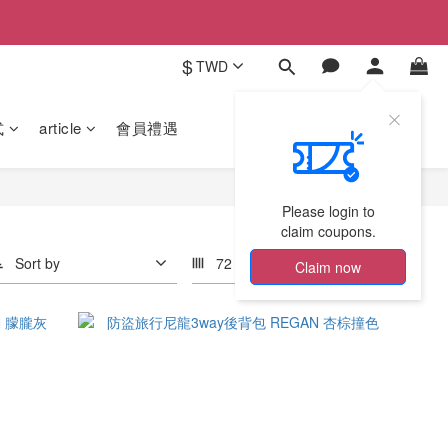
$
TWD
式
article
會員禮遇
Please login to
claim coupons.
Sort by
72 Items per page
Claim now