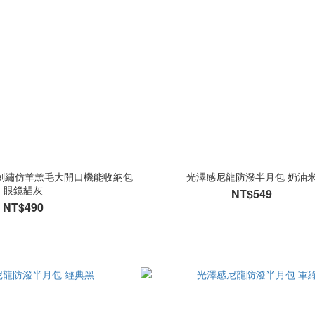
u】刺繡仿羊羔毛大開口機能收納包
光澤感尼龍防潑半月包 奶油
眼鏡貓灰
NT$549
NT$490