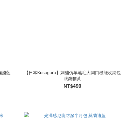
貓淺藍
【日本Kusuguru】刺繡仿羊羔毛大開口機能收納包
眼鏡貓黃
NT$490