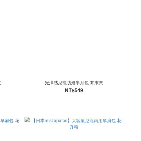
灰
光澤感尼龍防潑半月包 芥末黃
NT$549