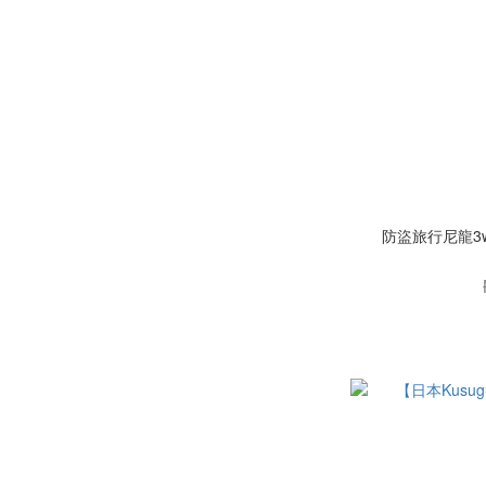
防盜旅行尼龍3w