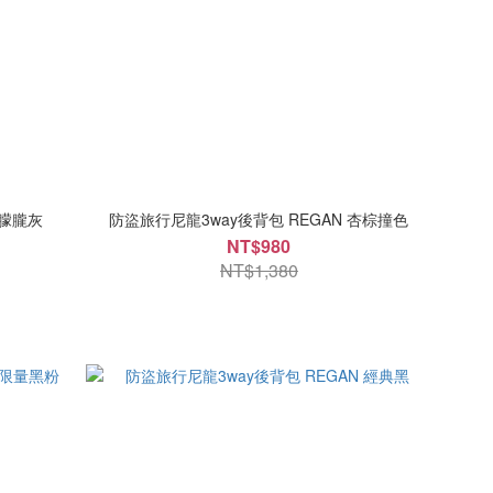
 朦朧灰
防盜旅行尼龍3way後背包 REGAN 杏棕撞色
NT$980
NT$1,380