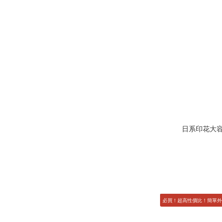
日系印花大容
必買！超高性價比！簡單