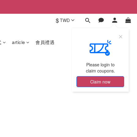
$
TWD
式
article
會員禮遇
Please login to
claim coupons.
Claim now