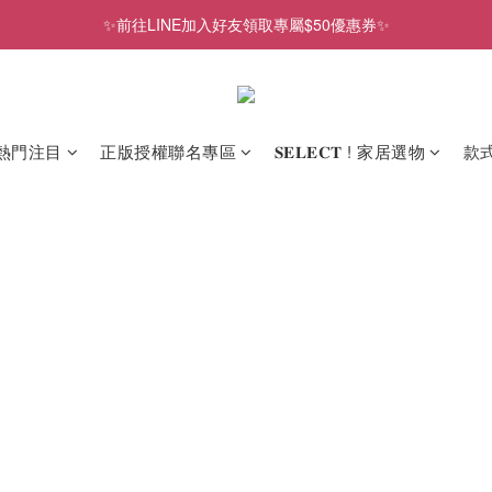
✨前往LINE加入好友領取專屬$50優惠券✨
✨前往LINE加入好友領取專屬$50優惠券✨
2026史努比、三麗鷗聯名款．新品上市
✨前往LINE加入好友領取專屬$50優惠券✨
熱門注目
正版授權聯名專區
𝐒𝐄𝐋𝐄𝐂𝐓 ! 家居選物
款