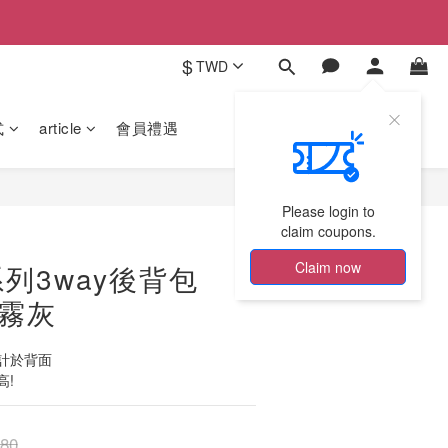
$
TWD
式
article
會員禮遇
Please login to
claim coupons.
Claim now
列3way後背包
迷霧灰
計於背面
高!
80