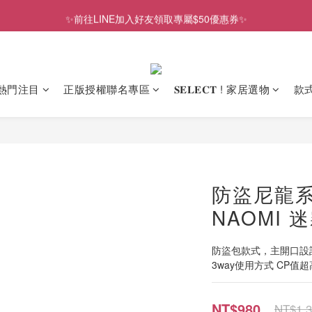
✨前往LINE加入好友領取專屬$50優惠券✨
✨前往LINE加入好友領取專屬$50優惠券✨
2026史努比、三麗鷗聯名款．新品上市
✨前往LINE加入好友領取專屬$50優惠券✨
熱門注目
正版授權聯名專區
𝐒𝐄𝐋𝐄𝐂𝐓 ! 家居選物
款
防盜尼龍系
NAOMI 
防盜包款式，主開口設
3way使用方式 CP值超
NT$980
NT$1,3