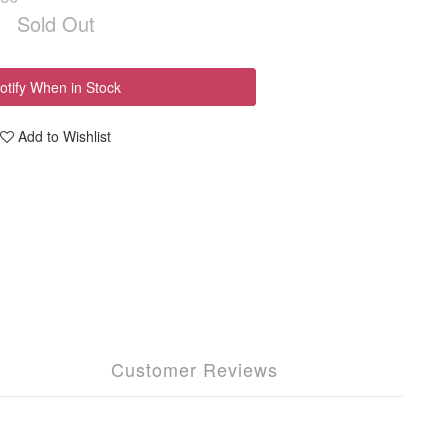
Sold Out
otify When in Stock
Add to Wishlist
Customer Reviews