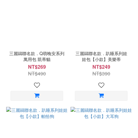
三麗鷗聯名款．Q萌晚安系列
三麗鷗聯名款．趴睡系列娃
萬用包 凱蒂貓
娃包【小款】美樂蒂
NT$269
NT$249
NT$490
NT$390