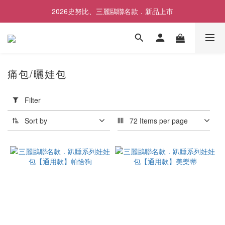
2026史努比、三麗鷗聯名款．新品上市
歡慶SNOOPY生日❤限時1件免運
歡慶SNOOPY生日❤限時1件免運
痛包/曬娃包
Apply
Filter
Filter
(0/20)
Sort by
72 Items per page
Price
Range
(NT$)
~