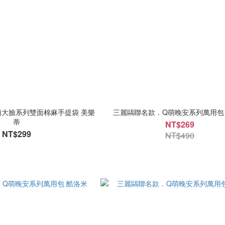
大臉系列雙面棉麻手提袋 美樂
三麗鷗聯名款．Q萌晚安系列萬用包
蒂
NT$269
NT$299
NT$490