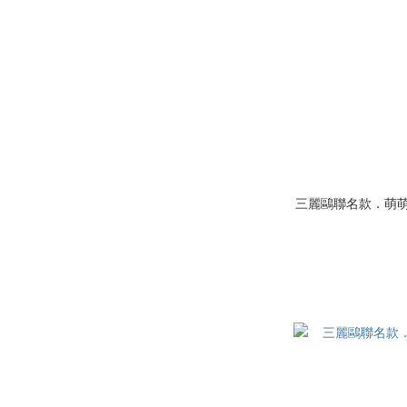
三麗鷗聯名款．萌萌