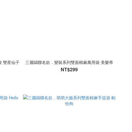
 雙星仙子
三麗鷗聯名款．變裝系列雙面棉麻萬用袋 美樂蒂
NT$299