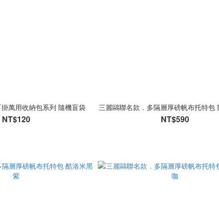
掛萬用收納包系列 隨機盲袋
三麗鷗聯名款．多隔層厚磅帆布托特包 
NT$120
NT$590