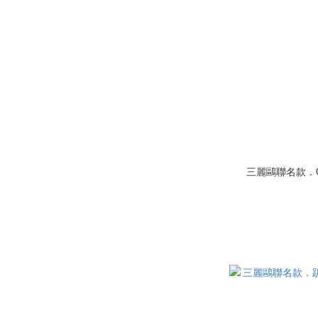
三麗鷗聯名款．