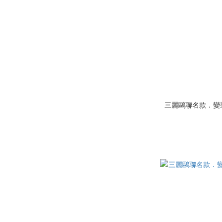
三麗鷗聯名款．變