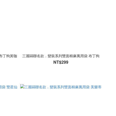
布丁狗黃咖
三麗鷗聯名款．變裝系列雙面棉麻萬用袋 布丁狗
NT$299