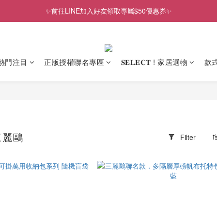
✨前往LINE加入好友領取專屬$50優惠券✨
歡慶SNOOPY生日❤限時1件免運
2026史努比、三麗鷗聯名款．新品上市
歡慶SNOOPY生日❤限時1件免運
熱門注目
正版授權聯名專區
𝐒𝐄𝐋𝐄𝐂𝐓 ! 家居選物
款
三麗鷗
Filter