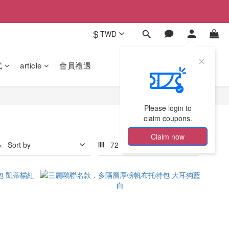
$
TWD
式
article
會員禮遇
Please login to
claim coupons.
Claim now
Sort by
72 Items per page