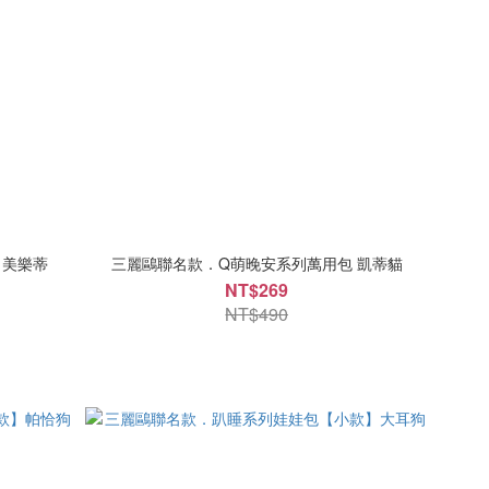
 美樂蒂
三麗鷗聯名款．Q萌晚安系列萬用包 凱蒂貓
NT$269
NT$490