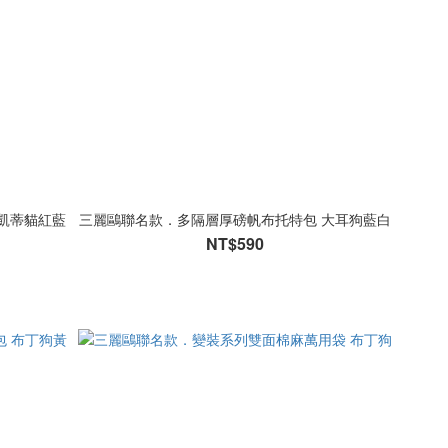
凱蒂貓紅藍
三麗鷗聯名款．多隔層厚磅帆布托特包 大耳狗藍白
NT$590