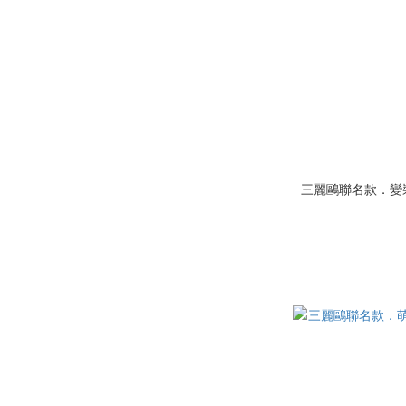
三麗鷗聯名款．變