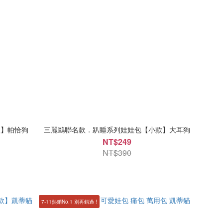
款】帕恰狗
三麗鷗聯名款．趴睡系列娃娃包【小款】大耳狗
NT$249
NT$390
7-11熱銷No.1 別再錯過 !