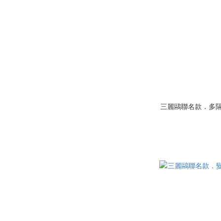
三麗鷗聯名款．多隔