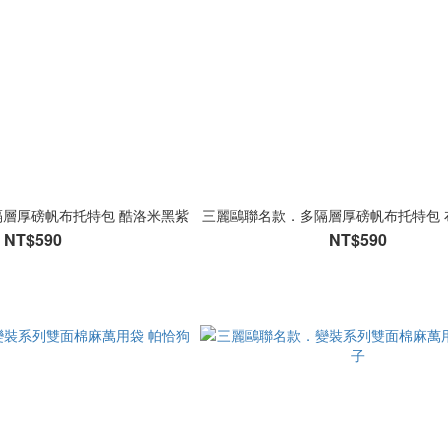
層厚磅帆布托特包 酷洛米黑紫
三麗鷗聯名款．多隔層厚磅帆布托特包 
NT$590
NT$590