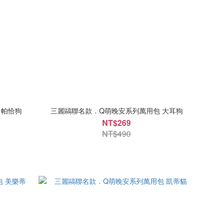
 帕恰狗
三麗鷗聯名款．Q萌晚安系列萬用包 大耳狗
NT$269
NT$490