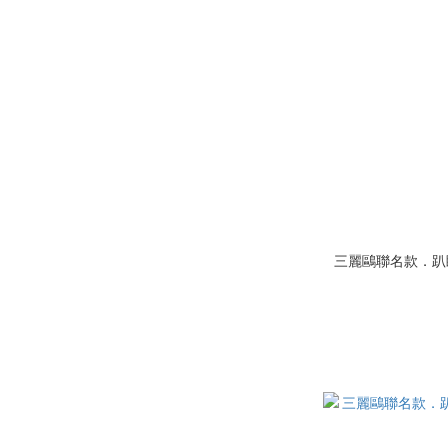
三麗鷗聯名款．趴