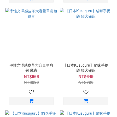
率性光澤感皮革大容量單肩
【日本Kusuguru】貓咪手提
包 藏青
袋 柴犬雀藍
NT$666
NT$649
NT$690
NT$790