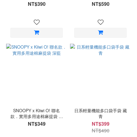
NT$390
NT$590
SNOOPY x Kiiwi O! 聯名
日系輕量機能多口袋手袋 藏
款．實用多用途棉麻提袋 深
青
藍
NT$349
NT$399
NT$490