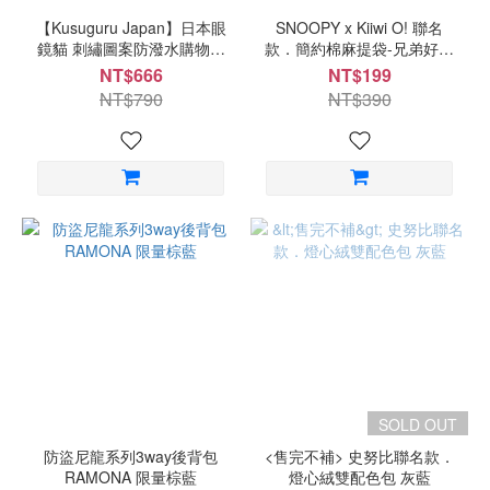
【Kusuguru Japan】日本眼
SNOOPY x Kiiwi O! 聯名
鏡貓 刺繡圖案防潑水購物袋
款．簡約棉麻提袋-兄弟好朋
M碼-咖啡館-藍
友 藍
NT$666
NT$199
NT$790
NT$390
SOLD OUT
防盜尼龍系列3way後背包
<售完不補> 史努比聯名款．
RAMONA 限量棕藍
燈心絨雙配色包 灰藍