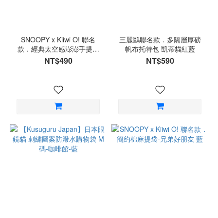
SNOOPY x Kiiwi O! 聯名
三麗鷗聯名款．多隔層厚磅
款．經典太空感澎澎手提包
帆布托特包 凱蒂貓紅藍
藍
NT$490
NT$590