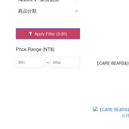
商品分類
Apply Filter
(0/20)
Price Range (NT$)
~
【CARE BEAR