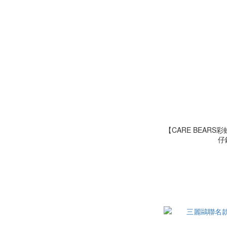
【CARE BEAR
仔