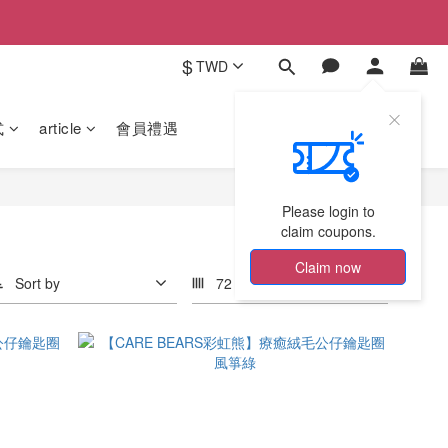
$
TWD
式
article
會員禮遇
Please login to
claim coupons.
Claim now
Sort by
72 Items per page