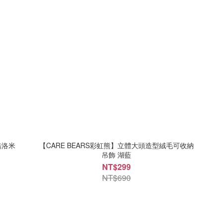
酷洛米
【CARE BEARS彩虹熊】立體大頭造型絨毛可收納
吊飾 湖藍
NT$299
NT$690