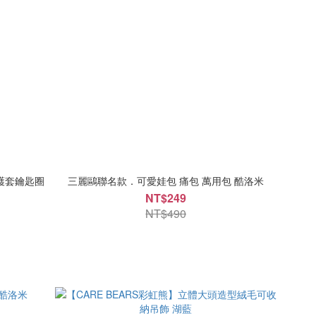
保護套鑰匙圈
三麗鷗聯名款．可愛娃包 痛包 萬用包 酷洛米
NT$249
NT$490