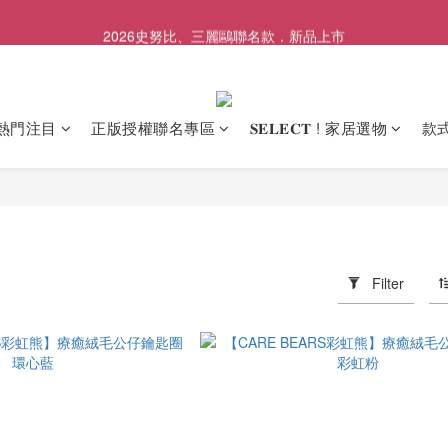
2026史努比、三麗鷗聯名款．新品上市
歡慶SNOOPY生日❤限時1件免運
歡慶SNOOPY生日❤限時1件免運
熱門注目
正版授權聯名專區
𝐒𝐄𝐋𝐄𝐂𝐓 ! 家居選物
款
Filter