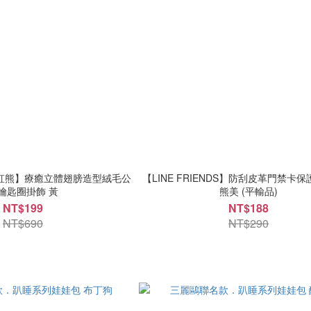
S彩虹熊】療癒立體翅膀造型絨毛公
【LINE FRIENDS】防刮皮革門禁卡
鑰匙圈掛飾 黃
熊美 (平輸品)
NT$199
NT$188
NT$690
NT$290