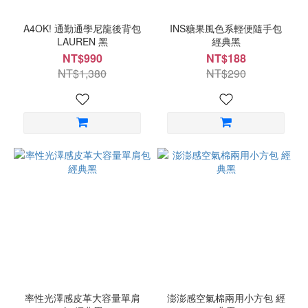
A4OK! 通勤通學尼龍後背包
INS糖果風色系輕便隨手包
LAUREN 黑
經典黑
NT$990
NT$188
NT$1,380
NT$290
率性光澤感皮革大容量單肩
澎澎感空氣棉兩用小方包 經