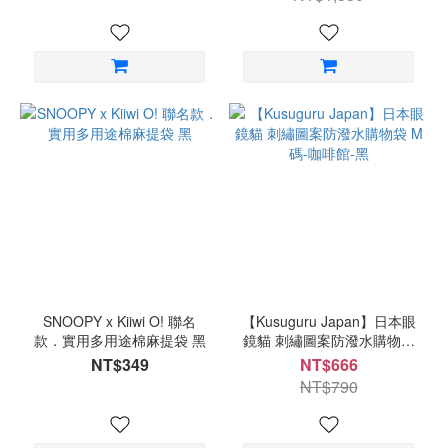
SNOOPY x Kiiwi O! 聯名
【Kusuguru Japan】日本眼
款．實用多用途棉麻提袋 黑
鏡貓 刺繡圖案防潑水購物袋
M碼-咖啡館-黑
NT$349
NT$666
NT$790