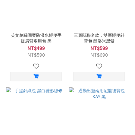
英文刺繡圖案防潑水輕便手
三麗鷗聯名款．雙層輕便斜
提肩背兩用包 黑
背包 酷洛米黑紫
NT$499
NT$599
NT$590
NT$690