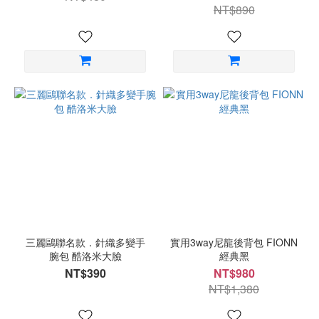
NT$890
三麗鷗聯名款．針織多變手
實用3way尼龍後背包 FIONN
腕包 酷洛米大臉
經典黑
NT$390
NT$980
NT$1,380