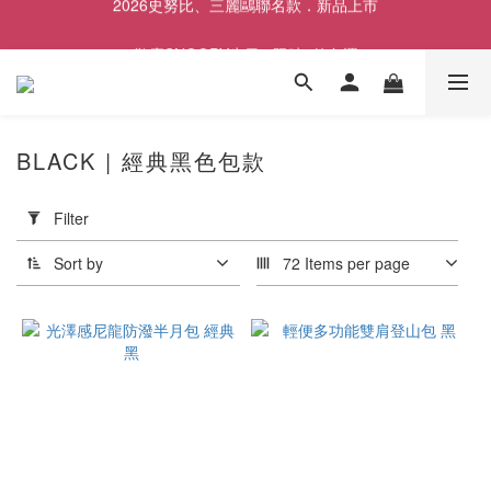
歡慶SNOOPY生日❤限時1件免運
歡慶SNOOPY生日❤限時1件免運
✨前往LINE加入好友領取專屬$50優惠券✨
2026史努比、三麗鷗聯名款．新品上市
BLACK | 經典黑色包款
歡慶SNOOPY生日❤限時1件免運
Apply
Filter
Filter
(0/20)
Sort by
72 Items per page
Price
Range
(NT$)
~