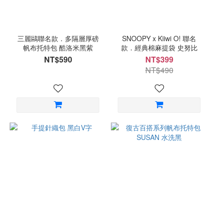
三麗鷗聯名款．多隔層厚磅
SNOOPY x Kiiwi O! 聯名
帆布托特包 酷洛米黑紫
款．經典棉麻提袋 史努比
NT$590
NT$399
NT$490