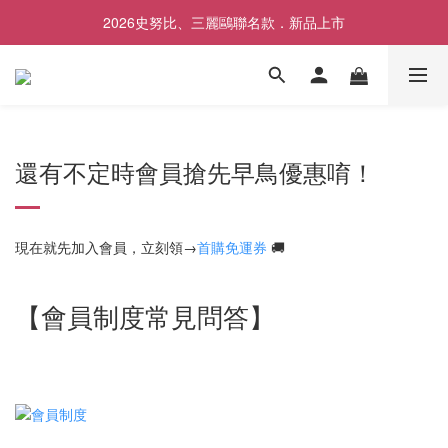
2026史努比、三麗鷗聯名款．新品上市
✨前往LINE加入好友領取專屬$50優惠券✨
✨前往LINE加入好友領取專屬$50優惠券✨
還有不定時會員搶先早鳥優惠唷！
現在就先加入會員，立刻領→
首購免運券
🚚
【會員制度常見問答】