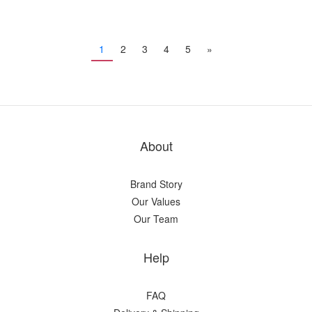
1
2
3
4
5
»
About
Brand Story
Our Values
Our Team
Help
FAQ