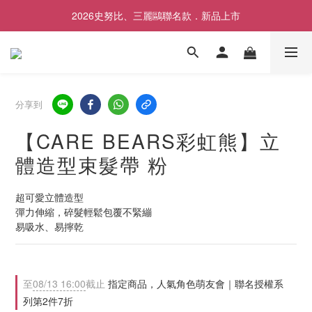
2026史努比、三麗鷗聯名款．新品上市
歡慶SNOOPY生日❤限時1件免運
歡慶SNOOPY生日❤限時1件免運
分享到
【CARE BEARS彩虹熊】立
體造型束髮帶 粉
超可愛立體造型
彈力伸縮，碎髮輕鬆包覆不緊繃
易吸水、易擰乾
至
08/13 16:00
截止
指定商品，人氣角色萌友會｜聯名授權系
列第2件7折