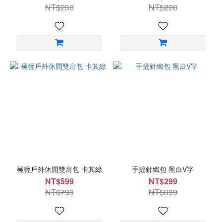
松
NT$230
NT$220
林
綠
(1)
看
更
多
極輕戶外休閒雙肩包 卡其綠
手提針織包 黑白V字
NT$599
NT$299
NT$790
NT$399