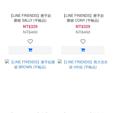
顏
色
【LINE FRIENDS】擦手款
【LINE FRIENDS】擦手款
圍裙 SALLY (平輸品)
圍裙 CONY (平輸品)
梧
NT$329
NT$329
桐
NT$490
NT$490
米
(4)
藏
青
(3)
天
藍
(2)
抹
茶
綠
(2)