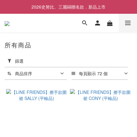
✨前往LINE加入好友領取專屬$50優惠券✨
2026史努比、三麗鷗聯名款．新品上市
✨前往LINE加入好友領取專屬$50優惠券✨
所有商品
套
用
篩選
篩
選
商品排序
每頁顯示 72 個
(0/20)
價格
(NT$)
~