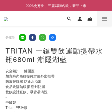
2026史努比、三麗鷗聯名款．新品上市
歡慶SNOOPY生日❤限時1件免運
歡慶SNOOPY生日❤限時1件免運
分享到
TRITAN 一鍵雙飲運動提帶水
瓶680ml 漸隱湖藍
安全鎖扣 一鍵開蓋
加寬時尚條紋提繩方便外出攜帶
防漏矽膠塞 防止水溢出
食品級隔熱矽膠 密封防漏
雙飲設計直飲、吸管易清洗
-
中國製
Tritan.PP.矽膠