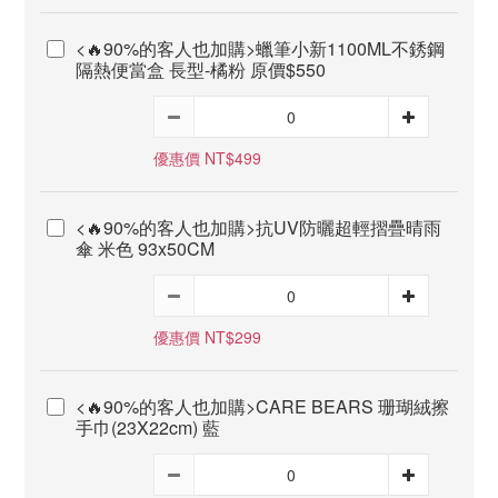
<🔥90%的客人也加購>蠟筆小新1100ML不銹鋼
隔熱便當盒 長型-橘粉 原價$550
優惠價 NT$499
<🔥90%的客人也加購>抗UV防曬超輕摺疊晴雨
傘 米色 93x50CM
優惠價 NT$299
<🔥90%的客人也加購>CARE BEARS 珊瑚絨擦
手巾(23X22cm) 藍