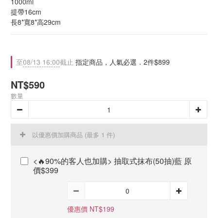
1000ml
提帶16cm
長8*寬8*高29cm
至
08/13 16:00
截止
指定商品，人氣必選．2件$899
NT$590
數量
以優惠價加購商品
(最多 1 件)
<🔥90%的客人也加購> 抽取式抹布(50抽)藍 原
價$399
優惠價 NT$199