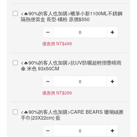
<🔥90%的客人也加購>蠟筆小新1100ML不銹鋼
隔熱便當盒 長型-橘粉 原價$550
優惠價 NT$499
<🔥90%的客人也加購>抗UV防曬超輕摺疊晴雨
傘 米色 93x50CM
優惠價 NT$299
<🔥90%的客人也加購>CARE BEARS 珊瑚絨擦
手巾(23X22cm) 藍