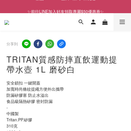
✨前往LINE加入好友領取專屬$50優惠券✨
歡慶SNOOPY生日❤限時1件免運
2026史努比、三麗鷗聯名款．新品上市
歡慶SNOOPY生日❤限時1件免運
分享到
TRITAN質感防摔直飲運動提
帶水壺 1L 磨砂白
安全鎖扣 一鍵開蓋
加寬時尚條紋提繩方便外出攜帶
防漏矽膠塞 防止水溢出
食品級隔熱矽膠 密封防漏
-
中國製
Tritan.PP.矽膠
310克