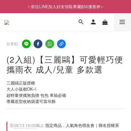
✨前往LINE加入好友領取專屬$50優惠券✨
✨前往LINE加入好友領取專屬$50優惠券✨
2026史努比、三麗鷗聯名款．新品上市
✨前往LINE加入好友領取專屬$50優惠券✨
分享到
(2入組)【三麗鷗】可愛輕巧便
攜雨衣 成人/兒童 多款選
三麗鷗正版授權
大人小孩都OK~!
超輕量便攜無負擔 包包 車箱必備
專屬造型收納袋還可當吊飾
至
08/13 16:00
截止
指定商品，人氣角色萌友會｜聯名授權系