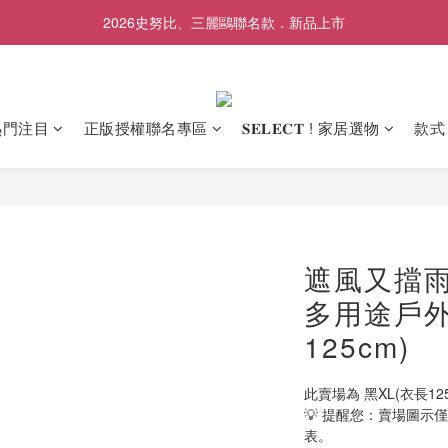
✨前往LINE加入好友領取專屬$50優惠券✨
2026史努比、三麗鷗聯名款．新品上市
✨前往LINE加入好友領取專屬$50優惠券✨
熱門注目
正版授權聯名專區
𝐒𝐄𝐋𝐄𝐂𝐓 ! 家居選物
款式
遮風又擋雨
多用途戶外
125cm)
此賣場為 黑XL(衣長125
💡 提醒您：賣場圖
表。