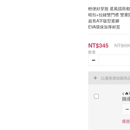
輕便好穿脫 遮風擋雨都
暗扣+拉鏈雙門襟 雙重
超長A字版型遮腳
EVA環保加厚材質
NT$345
NT$69
數量
以優惠價加購商
<
抽)
優惠