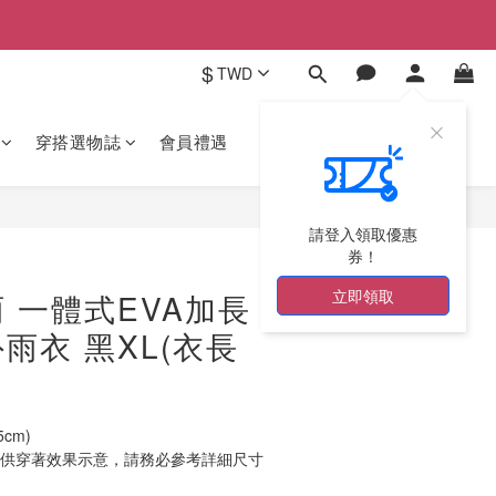
$
TWD
穿搭選物誌
會員禮遇
請登入領取優惠
券！
立即領取
 一體式EVA加長
雨衣 黑XL(衣長
cm)
示僅供穿著效果示意，請務必參考詳細尺寸