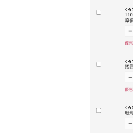
<
11
原價
優惠
<
摺疊
優惠
<
珊瑚