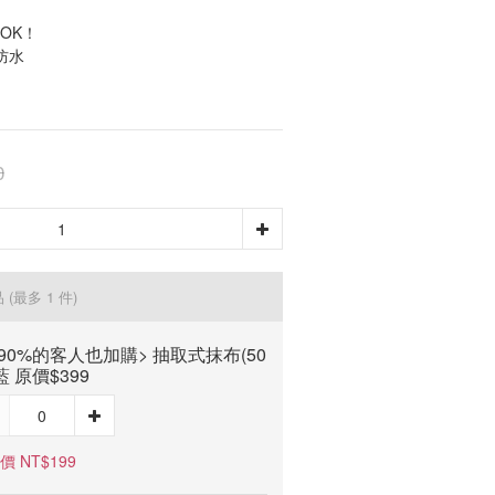
OK！
防水
0
品
(最多 1 件)
90%的客人也加購> 抽取式抹布(50
藍 原價$399
價 NT$199