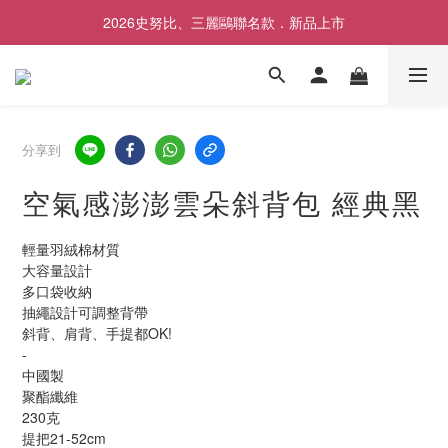
2026史努比、三麗鷗聯名款．新品上市
歡慶SNOOPY生日❤限時1件免運
歡慶SNOOPY生日❤限時1件免運
分享到
空氣感澎澎雲朵斜背包 經典黑
輕量羽絨棉材質 
大容量設計
多口袋收納
抽繩設計可調整背帶
斜背、肩背、手提都OK!
-
中國製
聚酯纖維
230克
提把21-52cm