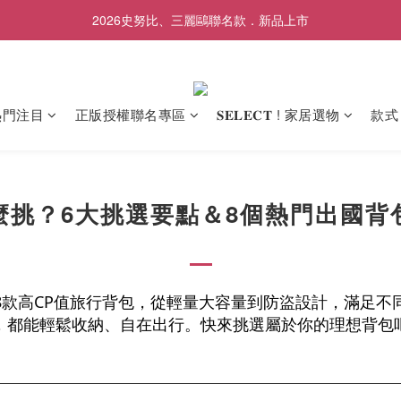
2026史努比、三麗鷗聯名款．新品上市
歡慶SNOOPY生日❤限時1件免運
歡慶SNOOPY生日❤限時1件免運
熱門注目
正版授權聯名專區
𝐒𝐄𝐋𝐄𝐂𝐓 ! 家居選物
款式
麼挑？6大挑選要點＆8個熱門出國背
8款高CP值旅行背包，從輕量大容量到防盜設計，滿足不
，都能輕鬆收納、自在出行。快來挑選屬於你的理想背包