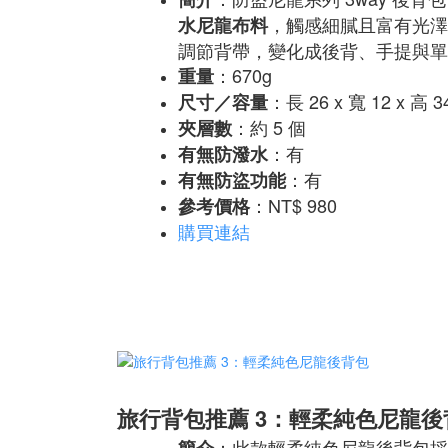
，觸感細膩且富有光澤
水尼龍布料
調節背帶，變化成後背、手提與單
：670g
重量
：長 26 x 寬 12 x 高 3
尺寸／容量
：約 5 個
夾層數
：有
有無防潑水
：有
有無防盜功能
：NT$ 980
參考價格
購買連結
旅行背包推薦 3：輕柔純色尼龍後
：此款輕柔純色尼龍後背包採