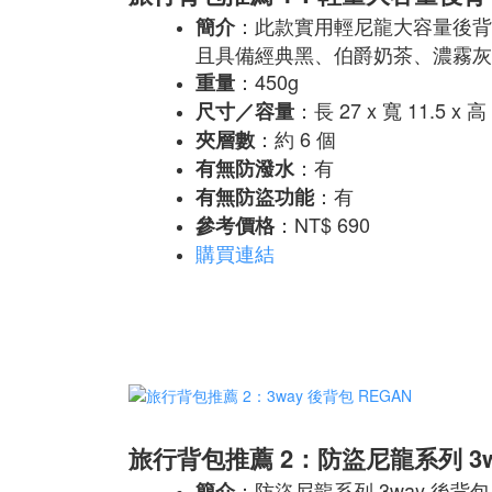
：此款實用輕尼龍大容量後背包 
簡介
且具備經典黑、伯爵奶茶、濃霧灰
：450g
重量
：長 27 x 寬 11.5 x 高
尺寸／容量
：約 6 個
夾層數
：有
有無防潑水
：有
有無防盜功能
：NT$ 690
參考價格
購買連結
旅行背包推薦 2：防盜尼龍系列 3wa
：防盜尼龍系列 3way 後背包
簡介