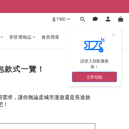
$
TWD
穿搭選物誌
會員禮遇
請登入領取優惠
包款式一覽！
券！
立即領取
同需求，讓你無論是城市漫遊還是長途旅
吧！