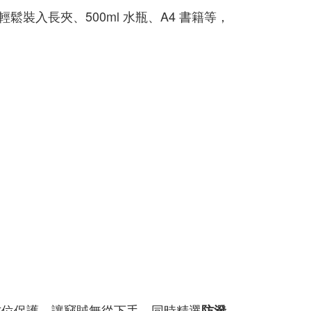
鬆裝入長夾、500ml 水瓶、A4 書籍等，
方位保護，讓竊賊無從下手，同時精選
防潑