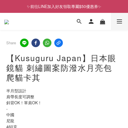
✨前往LINE加入好友領取專屬$50優惠券✨
歡慶SNOOPY生日❤限時1件免運
2026史努比、三麗鷗聯名款．新品上市
歡慶SNOOPY生日❤限時1件免運
Share
【Kusuguru Japan】日本眼
鏡貓 刺繡圖案防潑水月亮包
爬貓卡其
半月型設計 
肩帶長度可調整
斜背OK！單肩OK！
-
中國
尼龍
460克