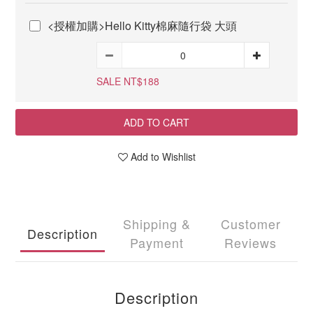
<授權加購>Hello Kitty棉麻隨行袋 大頭
SALE NT$188
ADD TO CART
Add to Wishlist
Shipping &
Customer
Description
Payment
Reviews
Description