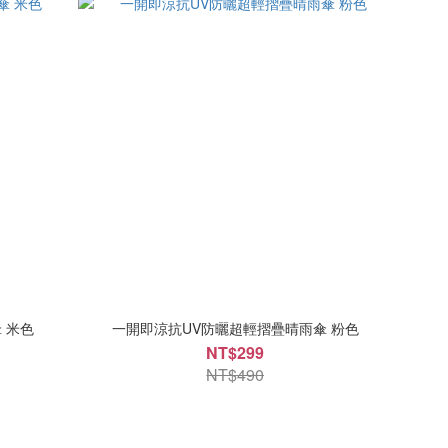
 米色
一開即涼抗UV防曬超輕摺疊晴雨傘 粉色
NT$299
NT$490