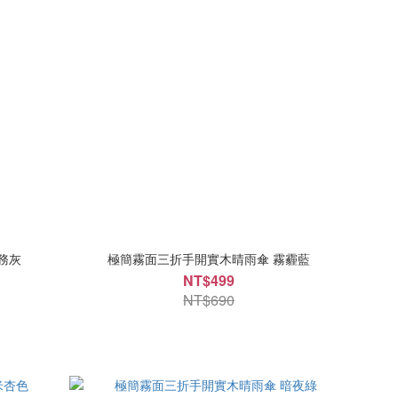
務灰
極簡霧面三折手開實木晴雨傘 霧霾藍
NT$499
NT$690