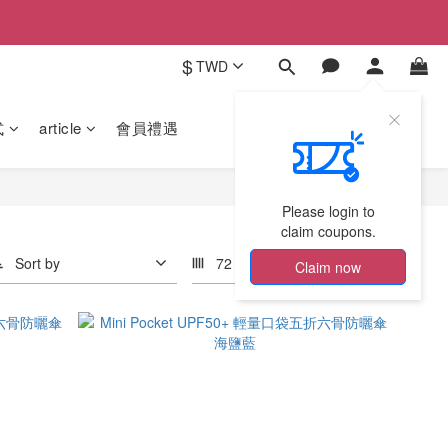
$
TWD
式
article
會員禮遇
Please login to
claim coupons.
Sort by
72 Items per page
Claim now