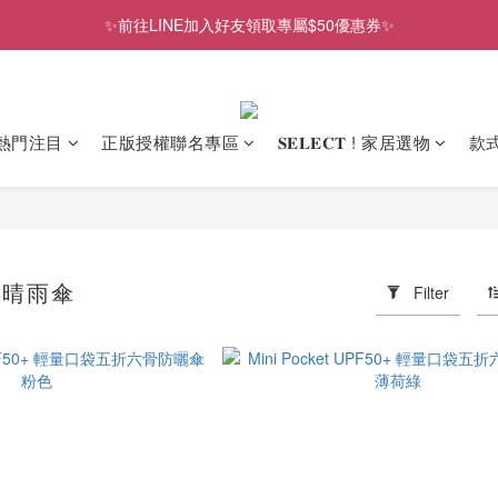
✨前往LINE加入好友領取專屬$50優惠券✨
✨前往LINE加入好友領取專屬$50優惠券✨
2026史努比、三麗鷗聯名款．新品上市
✨前往LINE加入好友領取專屬$50優惠券✨
熱門注目
正版授權聯名專區
𝐒𝐄𝐋𝐄𝐂𝐓 ! 家居選物
款
𝗹𝗮 晴雨傘
Filter