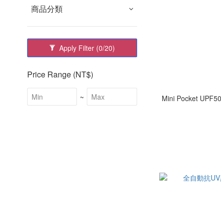
商品分類
Apply Filter
(0/20)
Price Range (NT$)
~
Mini Pocket 