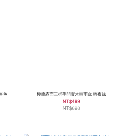
杏色
極簡霧面三折手開實木晴雨傘 暗夜綠
NT$499
NT$690