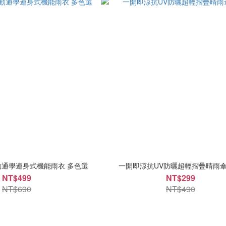
通學連身式機能雨衣 多色選
一開即涼抗UV防曬超輕摺疊晴雨傘
NT$499
NT$299
NT$690
NT$490