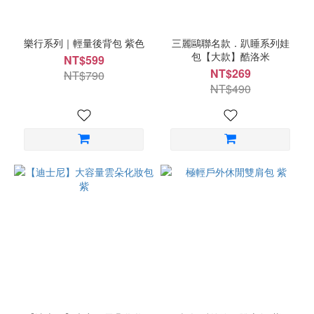
樂行系列｜輕量後背包 紫色
三麗鷗聯名款．趴睡系列娃
包【大款】酷洛米
NT$599
NT$269
NT$790
NT$490