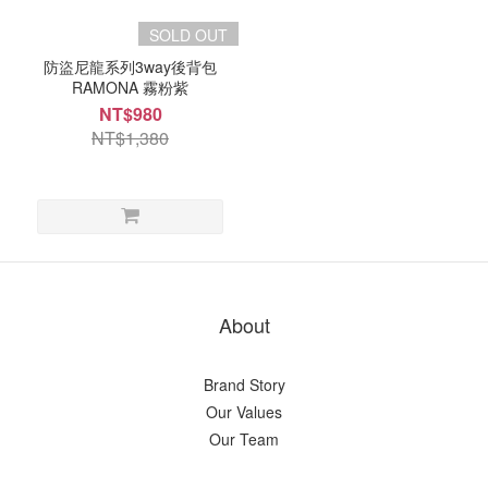
SOLD OUT
防盜尼龍系列3way後背包
RAMONA 霧粉紫
NT$980
NT$1,380
About
Brand Story
Our Values
Our Team