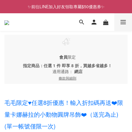
✨前往LINE加入好友領取專屬$50優惠券✨
歡慶SNOOPY生日❤限時1件免運
2026史努比、三麗鷗聯名款．新品上市
歡慶SNOOPY生日❤限時1件免運
會員
限定
指定商品：任選 1 件 即享 8 折，買越多省越多！
適用通路：
網店
條款與細則
毛毛限定♥任選8折優惠！輸入折扣碼再送❤️限
量卡娜赫拉的小動物圓牌吊飾❤️（送完為止)
(單一帳號僅限一次)