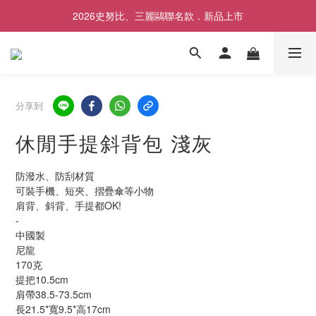
2026史努比、三麗鷗聯名款．新品上市
歡慶SNOOPY生日❤限時1件免運
歡慶SNOOPY生日❤限時1件免運
分享到
休閒手提斜背包 淺灰
防潑水、防刮材質
可裝手機、短夾、摺疊傘等小物
肩背、斜背、手提都OK!
-
中國製
尼龍
170克
提把10.5cm
肩帶38.5-73.5cm
長21.5*寬9.5*高17cm