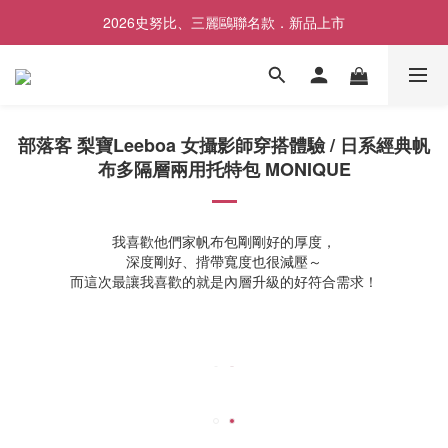
✨前往LINE加入好友領取專屬$50優惠券✨
2026史努比、三麗鷗聯名款．新品上市
✨前往LINE加入好友領取專屬$50優惠券✨
部落客 梨寶Leeboa 女攝影師穿搭體驗 / 日系經典帆
布多隔層兩用托特包 MONIQUE
我喜歡他們家帆布包剛剛好的厚度，
深度剛好、揹帶寬度也很減壓～
而這次最讓我喜歡的就是內層升級的好符合需求！