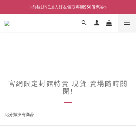
✨前往LINE加入好友領取專屬$50優惠券✨
✨前往LINE加入好友領取專屬$50優惠券✨
2026史努比、三麗鷗聯名款．新品上市
✨前往LINE加入好友領取專屬$50優惠券✨
官網限定封館特賣 現貨!賣場隨時關
閉!
此分類沒有商品