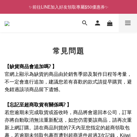
✨前往LINE加入好友領取專屬$50優惠券✨
✨前往LINE加入好友領取專屬$50優惠券✨
2026史努比、三麗鷗聯名款．新品上市
✨前往LINE加入好友領取專屬$50優惠券✨
常見問題
?
【缺貨商品會追加嗎
】
官網上顯示為缺貨的商品由於銷售季節及製作日程等考量，
不一定會進行追加，建議您若有喜歡的款式請提早購買，避
免錯過該項商品留下遺憾。
?
【忘記至超商取貨有關係嗎
】
若您逾期未完成取貨或簽收時，商品將會退回本公司，訂單
亦將自動取消無法重新配送，如您仍需要該商品，請再次重
新上網訂購。
請在商品到貨的
7
天內至您指定的超商領取包
裹，若逾期未領取包裹而遭到超商退件超過
3
次記錄，
Kiiwi