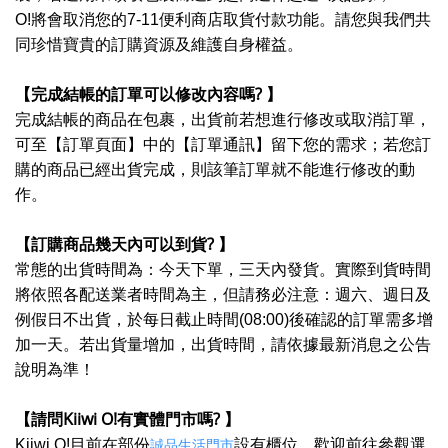
O!
將會取消您的
7-11
便利商店取貨付款
功能。
請您與我們共
同珍惜寶貴的訂購資源及維護自身權益。
?
【完成結帳的訂單可以修改內容嗎
】
完成結帳的商品在包裹，出貨前若想進行修改或取消訂單，
可至【訂單頁面】中的【訂單通訊】留下您的需求；若您訂
購的商品已經出貨完成，則該筆
訂單就不能進行修改的動
作。
?
【訂購商品幾天內可以到貨
】
常態的出貨時間為：今天下單，三天內發貨。實際到貨時間
將依照各配送業者時間為主，
但請務必注意：週六、週日及
例假日不出貨，於每日截止時間
(08:00)後確認
的訂單需多增
加一天。
若出貨量增加，出貨時間，請依據最新消息之公告
說明為準！
Kiiwi O!
?
【請問
有實體門市嗎
】
Kiiwi O!
目前在部份
設有櫃位，歡迎前往參觀選
誠品生活門市