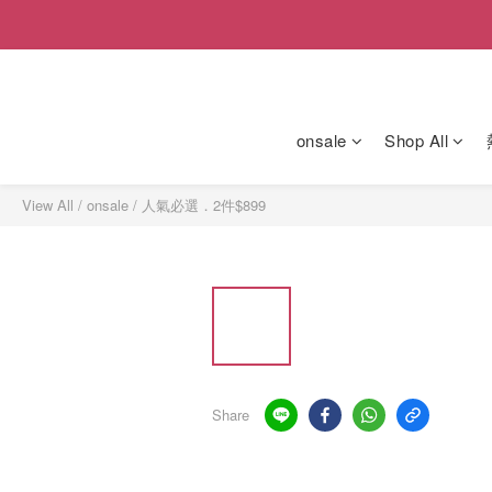
onsale
Shop All
View All
/
onsale
/
人氣必選．2件$899
Share