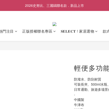
2026史努比、三麗鷗聯名款．新品上市
歡慶SNOOPY生日❤限時1件免運
歡慶SNOOPY生日❤限時1件免運
熱門注目
正版授權聯名專區
𝐒𝐄𝐋𝐄𝐂𝐓 ! 家居選物
款
輕便多功能
防潑水、防刮材質
可裝長夾、500ml水瓶
日常通勤、旅遊多場景
-
中國製
牛津布