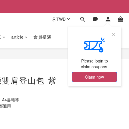
$
TWD
式
article
會員禮遇
Please login to
claim coupons.
Claim now
雙肩登山包 紫
、A4書籍等
都適用