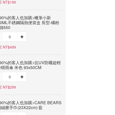
E NT$199
90%的客人也加購>蠟筆小新
00ML不銹鋼隔熱便當盒 長型-橘粉
$550
E NT$499
90%的客人也加購>抗UV防曬超輕
晴雨傘 米色 93x50CM
E NT$299
90%的客人也加購>CARE BEARS
絨擦手巾(23X22cm) 藍